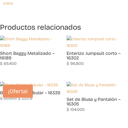
unica
Productos relacionados
Short Baggy Metalizado –
Enterizo Jumpsuit corto –
16189
16302
$
65.400
$
96.800
¡Oferta!
Blusa Básica Tubular – 16339
Original
Current
$
30.900
$
23.175
Set de Blusa y Pantalón –
16305
price
price
$
104.000
was:
is:
$ 30.900.
$ 23.175.