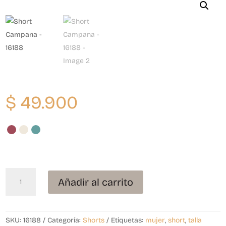
$
49.900
Short
Añadir al carrito
Campana
-
16188
cantidad
SKU:
16188
Categoría:
Shorts
Etiquetas:
mujer
,
short
,
talla