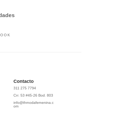
edades
BOOK
Contacto
311 275 7794
Crr. 53 #45-26 Bod. 803
info@thmodafemenina.c
om